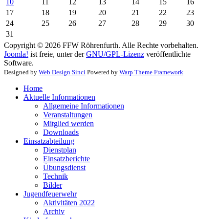
10
11
12
13
14
15
16
17
18
19
20
21
22
23
24
25
26
27
28
29
30
31
Copyright © 2026 FFW Röhrenfurth. Alle Rechte vorbehalten.
Joomla!
ist freie, unter der
GNU/GPL-Lizenz
veröffentlichte
Software.
Designed by
Web Design Sinci
Powered by
Warp Theme Framework
Home
Aktuelle Informationen
Allgemeine Informationen
Veranstaltungen
Mitglied werden
Downloads
Einsatzabteilung
Dienstplan
Einsatzberichte
Übungsdienst
Technik
Bilder
Jugendfeuerwehr
Aktivitäten 2022
Archiv